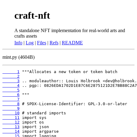
craft-nft
A standalone NFT implementation for real-world arts and
crafts assets
Info
|
Log
|
Files
|
Refs
|
README
mint.py (4604B)
      1
      2
      3
      4
      5
      6
      7
      8
      9
     10
     11
     12
     13
     14
     15